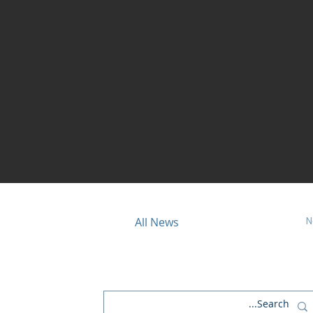
N
ious
All News
© 2025، مركز قلعة الكرك للاستشارات والتدريب.