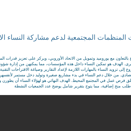
الإصدارات والمنشورات
أخبار المركز
فريق المركز
شهادات
ت المنظمات المجتمعية لدعم مشاركة النساء الا
ع بالتعاون مع يوروميد وتمويل من الاتحاد الأوروبي، ويركز على تعزيز قدرات ا
برى. الهدف هو تمكين النساء داخل هذه المؤسسات، مما يمكنهن من إدارة شؤونهن 
 إلى تزويد النساء بالمهارات اللازمة لإعداد التقارير وصياغة الاقتراحات التقنية 
قتصادي. من خلال دعم النساء في بدء مشاريع صغيرة وتوليد دخل مستمر لأنفسهن 
لق فرص عمل في المجتمع المحيط. الهدف النهائي هو لهؤلاء النساء أن يطورن
لب منح إضافية، مما يتوج بتقرير شامل يوضح عدد الجمعيات النشطة