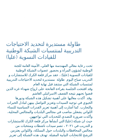
طاولة مستديرة لتحديد الاحتياجات
التدريبية لمنتسبات الشبكة الوطنية
للقيادات النسوية (عليا)
تحت رعاية معالي المهندسة مها العلي، الأمينة العامة للجنة
الوطنية لشؤون المرأة و بحضور عضوات الشبكة الوطنية
للقيادات النسوية (عليا) ، عقد مركز قلعة الكرك للاستشارات و
التدريب صباح اليوم طاولة مستديرة لتحديد الاحتياجات التدريبية
لمنتسبات الشبكة التي ستنفذ قبل نهاية العام
وقد افتتحت الجلسة بقراءة الفاتحة على ارواح شهداء غزه الذين
قضوا نحبهم نتيجه القصف الاسرائيلي الغاشم
.وقد أكدت معاليها على أهمية تشكيل هذه الشبكة ودورها
الحيوي في توجيه السيدات وتعزيز التواصل بينهن لتبادل الخبرات
والتجارب. كما أشارت إلى أهمية تعزيز القدرات السياسية للنساء
اللواتي يشغلن مناصب في مجالس البلديات والمجالس المحلية،
وأكدت ضرورة التصدي للتحديات التي تواجههن.
حيث ان شبكة (عليا) التي أنشأها مركز قلعة الكرك للاستشارات
و التدريب في ٢٠٢١ ، تضم سيدات ناشطات ومنتخبات من
مجالس المحافظات والبلديات حول المملكة، واللواتي يعتزمن
الترشح للانتخابات النيابية المقبلة. تهدف هذه الشبكة إلى تعزيز