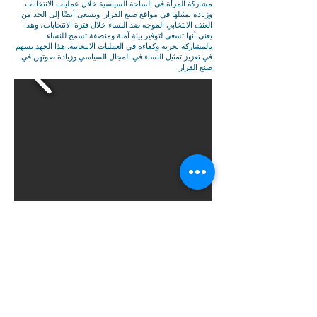
مشاركة المرأة في الساحة السياسية خلال عمليات الانتخابات
وزيادة تمثيلها في مواقع صنع القرار. وتسعى أيضًا إلى الحد من
العنف الانتخابي الموجه ضد النساء خلال فترة الانتخابات، وهذا
يعني أنها تسعى لتوفير بيئة آمنة ومنصفة تسمح للنساء
بالمشاركة بحرية وكفاءة في العمليات الانتخابية. هذا الجهد يسهم
في تعزيز تمثيل النساء في المجال السياسي وزيادة صوتهن في
صنع القرار
Next
Previous
All News
© 2025، مركز قلعة الكرك