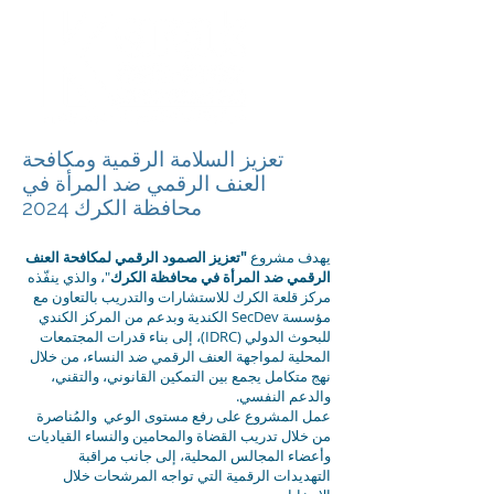
تعزيز السلامة الرقمية ومكافحة
العنف الرقمي ضد المرأة في
محافظة الكرك 2024
يهدف مشروع
"تعزيز الصمود الرقمي لمكافحة العنف
الرقمي ضد المرأة في محافظة الكرك
"، والذي ينفّذه
مركز قلعة الكرك للاستشارات والتدريب بالتعاون مع
مؤسسة SecDev الكندية وبدعم من المركز الكندي
للبحوث الدولي (IDRC)، إلى بناء قدرات المجتمعات
المحلية لمواجهة العنف الرقمي ضد النساء، من خلال
نهج متكامل يجمع بين التمكين القانوني، والتقني،
والدعم النفسي.
عمل المشروع على رفع مستوى الوعي والمُناصرة
من خلال تدريب القضاة والمحامين والنساء القياديات
وأعضاء المجالس المحلية، إلى جانب مراقبة
التهديدات الرقمية التي تواجه المرشحات خلال