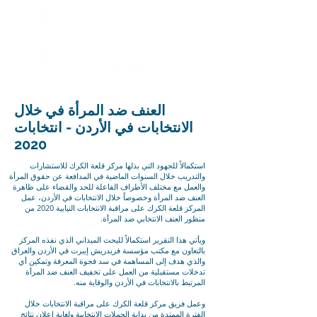
العنف ضد المرأة في خلال
الانتخابات في الأردن - انتخابات
2020
استكمالاً للجهود التي بذلها مركز قلعة الكرك للاستشارات
والتدريب خلال السنوات الماضية في المدافعة عن حقوق المرأة
والعمل مع مختلف الأطراف الفاعلة للحد والقضاء على ظاهرة
العنف ضد المرأة وخصوصاً خلال الانتخابات في الأردن، عمل
المركز قلعة الكرك على مراقبة الانتخابات النيابية 2020 من
منظور العنف الانتخابي ضد المرأة.
ويأتي هذا التقرير استكمالاً للبحث الميداني الذي نفذه المركز
بالتعاون مع مكتب مؤسسة فريدريش إيبرت في الأردن والعراق
والذي هدف إلى المساهمة في سد فجوة المعرفة وتمكين أي
تدخلات مستقبلية من العمل على تخفيف العنف ضد المرأة
المرتبط بالانتخابات في الأردن والوقاية منه.
وعمل فريق مركز قلعة الكرك على مراقبة الانتخابات خلال
الفترة الممتدة من بداية الحملات الانتخابية ولغاية إعلان نتائج