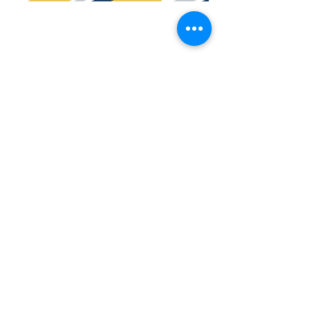
Previous
All Publications
Next
© 2025، مركز قلعة الكرك
للاستشارات والتدريب.